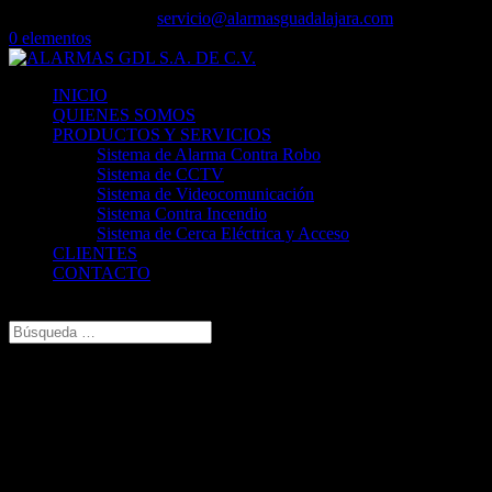
+52 (33) 3615 .1617
servicio@alarmasguadalajara.com
0 elementos
INICIO
QUIENES SOMOS
PRODUCTOS Y SERVICIOS
Sistema de Alarma Contra Robo
Sistema de CCTV
Sistema de Videocomunicación
Sistema Contra Incendio
Sistema de Cerca Eléctrica y Acceso
CLIENTES
CONTACTO
Seleccionar página
Cotiza
y/o
Contrata
tu
Sistema de Alarma
con gusto te atenderemos.
Atención
24/7
los 365 días del año