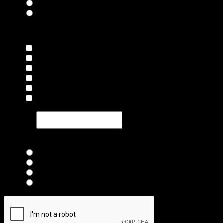
Negocio
Otro
Solicito Contrato y/o Cotización de:
*
Sistema de Alarma Contra Robo
CCTV
Cerca Electrificada y Acceso
Sistema de Acceso y Proximidad
Sistema de Videocomunicación
Sistema contra Incendio
Mensaje
*
Quiero me notifiquen el pago de monitoreo por:
*
Email
Facebook
MSN de Texto
WhatsApp