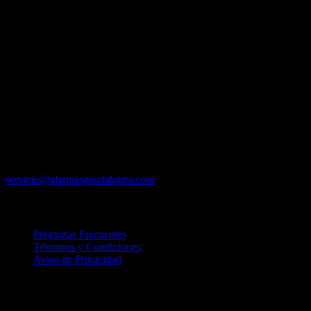
Atención 24/7 los 365 días del año
Agustín de la Rosa 608
Ladrón de Guevara, C.P. 44600 Guadalajara, Jal.
Teléfonos: +52 LADA
33 3615 .1617
33 3630.2786
33 3342.1809
servicio@alarmasguadalajara.com
Ligas de Interés
Preguntas Frecuentes
Términos y Condiciones
Aviso de Privacidad
Contamos con Personal de Apoyo