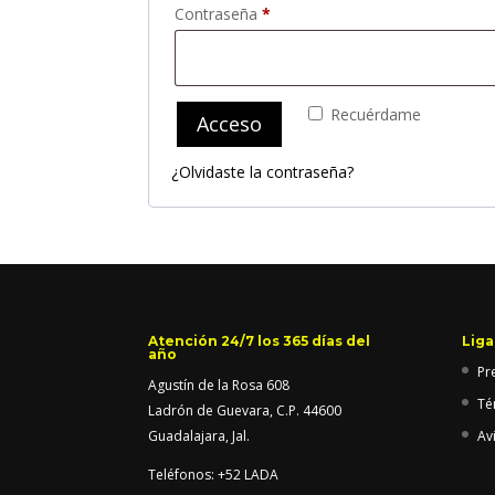
Obligatorio
Contraseña
*
Recuérdame
Acceso
¿Olvidaste la contraseña?
Atención 24/7 los 365 días del
Liga
año
Pr
Agustín de la Rosa 608
Té
Ladrón de Guevara, C.P. 44600
Guadalajara, Jal.
Av
Teléfonos: +52 LADA